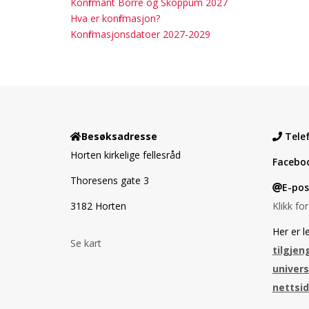
Konfirmant Borre og Skoppum 2027
Hva er konfirmasjon?
Konfirmasjonsdatoer 2027-2029
Besøksadresse
Tele
Horten kirkelige fellesråd
Facebo
Thoresens gate 3
E-pos
3182 Horten
Klikk fo
Her er le
Se kart
tilgjen
univers
nettsi