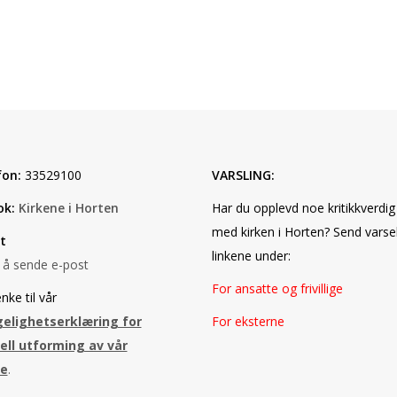
fon:
33529100
VARSLING:
ok:
Kirkene i Horten
Har du opplevd noe kritikkverdig
med kirken i Horten? Send varse
t
linkene under:
r å sende e-post
For ansatte og frivillige
nke til vår
gelighetserklæring for
For eksterne
ell utforming av vår
de
.